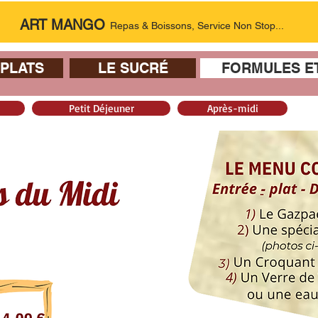
ART MANGO
Repas & Boissons, Service Non Stop...
 PLATS
LE SUCRÉ
FORMULES E
Petit Déjeuner
Après-midi