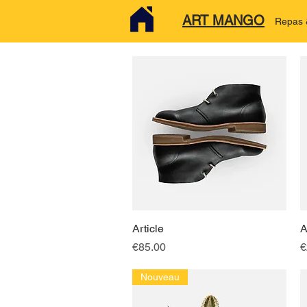
ART MANGO
Repas &
Article
快速瀏覽
A
價格
€85.00
€
Nouveau