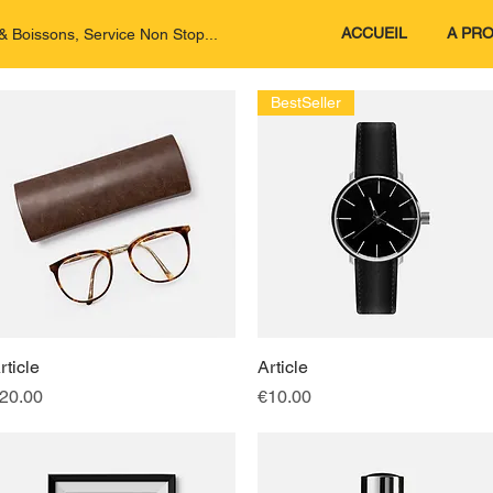
ACCUEIL
A PR
 Boissons, Service Non Stop...
BestSeller
rticle
快速瀏覽
Article
快速瀏覽
價格
價格
20.00
€10.00